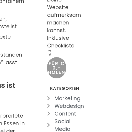
ontainern
Website
aufmerksam
en,
machen
stellst
kannst.
exte
Inklusive
Checkliste
👇
bständen
“ lässt
FÜR €
0,-
HOLEN
s ist
KATEGORIEN
Marketing
Webdesign
Content
rbreitete
Social
 Essen in
Media
bei der