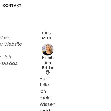
KONTAKT
ÜBER
d ein
MICH
er Website
. Ich
Hi, ich
bin
ie Du das
Britta
🖐️
Hier
teile
ich
mein
Wissen
rund