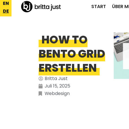
EN
START
ÜBER M
DE
HOW TO
BENTO GRID
ERSTELLEN
Britta Just
Juli 15, 2025
Webdesign