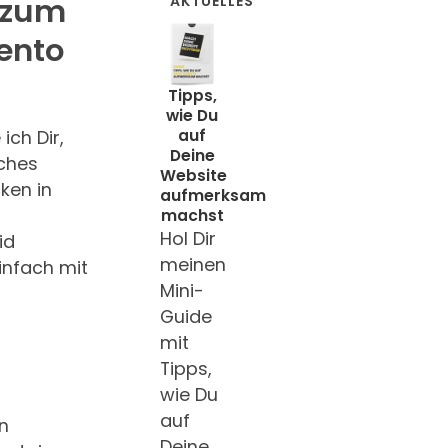
 zum
AKTUELLES
Bento
Tipps,
wie Du
ich Dir,
auf
Deine
ches
Website
ken in
aufmerksam
machst
Hol Dir
id
meinen
infach mit
Mini-
Guide
mit
Tipps,
wie Du
auf
n
Deine