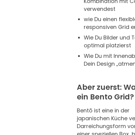
Kombination mit C
verwendest
wie Du einen flexibl
responsiven Grid er
Wie Du Bilder und T
optimal platzierst
Wie Du mit Innena
Dein Design „atmen
Aber zuerst: Wa
ein Bento Grid?
Bentō ist eine in der
japanischen Küche ve
Darreichungsform von
einer speziellen Box, 