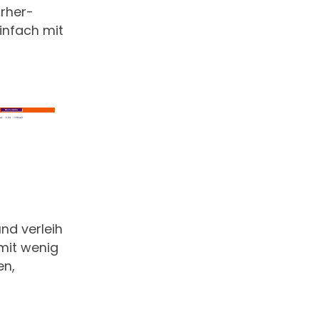
orher-
infach mit
und verleih
mit wenig
en,