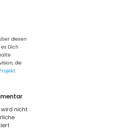
 über diesen
 es Dich
halte
ision, die
Projekt
mmentar
wird nicht
rliche
iert