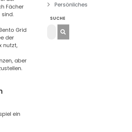
Persönliches
ch Fächer
 sind.
SUCHE
Bento Grid
ee der
 nutzt,
nzen, aber
ustellen.
n
piel ein