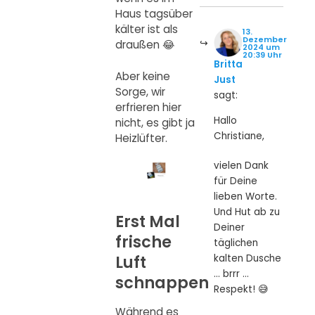
Haus tagsüber
kälter ist als
13.
Dezember
draußen 😂
2024 um
20:39 Uhr
Britta
Aber keine
Just
Sorge, wir
sagt:
erfrieren hier
Hallo
nicht, es gibt ja
Christiane,
Heizlüfter.
vielen Dank
für Deine
lieben Worte.
Und Hut ab zu
Erst Mal
Deiner
frische
täglichen
Luft
kalten Dusche
… brrr …
schnappen
Respekt! 😅
Während es