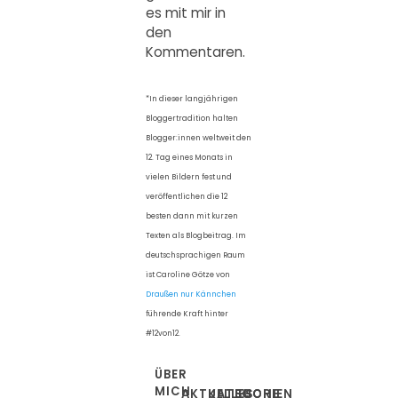
es mit mir in
den
Kommentaren.
*In dieser langjährigen
Bloggertradition halten
Blogger:innen weltweit den
12. Tag eines Monats in
vielen Bildern fest und
veröffentlichen die 12
besten dann mit kurzen
Texten als Blogbeitrag. Im
deutschsprachigen Raum
ist Caroline Götze von
Draußen nur Kännchen
führende Kraft hinter
#12von12.
ÜBER
MICH
AKTUELLES
KATEGORIEN
SUCHE