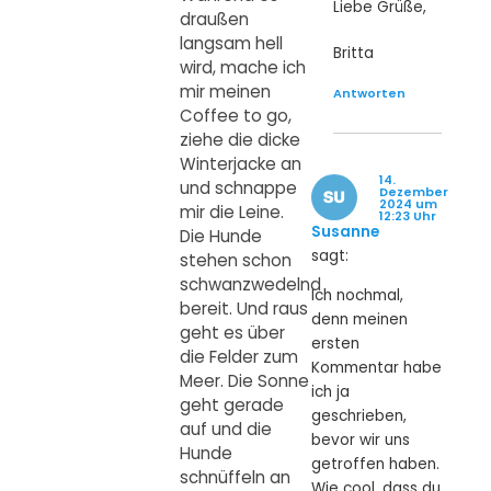
Liebe Grüße,
draußen
langsam hell
Britta
wird, mache ich
mir meinen
Antworten
Coffee to go,
ziehe die dicke
Winterjacke an
14.
und schnappe
Dezember
2024 um
mir die Leine.
12:23 Uhr
Susanne
Die Hunde
sagt:
stehen schon
schwanzwedelnd
Ich nochmal,
bereit. Und raus
denn meinen
geht es über
ersten
die Felder zum
Kommentar habe
Meer. Die Sonne
ich ja
geht gerade
geschrieben,
auf und die
bevor wir uns
Hunde
getroffen haben.
schnüffeln an
Wie cool, dass du