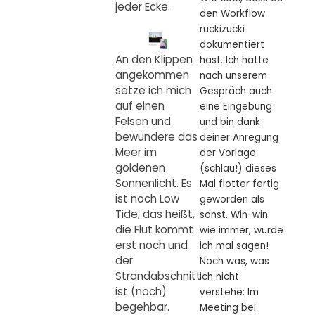
jeder Ecke.
den Workflow
ruckizucki
dokumentiert
An den Klippen
hast. Ich hatte
angekommen
nach unserem
setze ich mich
Gespräch auch
auf einen
eine Eingebung
Felsen und
und bin dank
bewundere das
deiner Anregung
Meer im
der Vorlage
goldenen
(schlau!) dieses
Sonnenlicht. Es
Mal flotter fertig
ist noch Low
geworden als
Tide, das heißt,
sonst. Win-win
die Flut kommt
wie immer, würde
erst noch und
ich mal sagen!
der
Noch was, was
Strandabschnitt
ich nicht
ist (noch)
verstehe: Im
begehbar.
Meeting bei