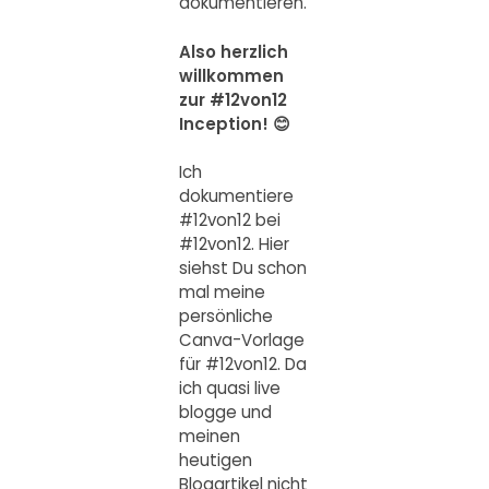
dokumentieren.
Also herzlich
willkommen
zur #12von12
Inception! 😊
Ich
dokumentiere
#12von12 bei
#12von12. Hier
siehst Du schon
mal meine
persönliche
Canva-Vorlage
für #12von12. Da
ich quasi live
blogge und
meinen
heutigen
Blogartikel nicht