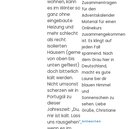
wohnen, kann
Zusammentragen
es im Winter so
für den
ganz ohne
Adventskalender
eingebaute
Material für einen
Heizung und
Onlinekurs
mehr schlecht
zusammengekommen
als recht
ist. Es klingt auf
isolierten
jeden Fall
Häusern (gerne
spannend. Nach
von oben bis
dem Grau hier in
unten gefliest)
Deutschland,
doch bitterlich
macht es gute
kalt werden.
Laune bei dir
Nicht umsonst
blauen Himmel
scherzen wir in
und
Portugal zu
Sonnenschein zu
dieser
sehen. Liebe
Jahreszeit: „Du,
Grüße, Christiane
mir ist kalt. Lass
Antworten
uns rausgehen“,
wenn es im