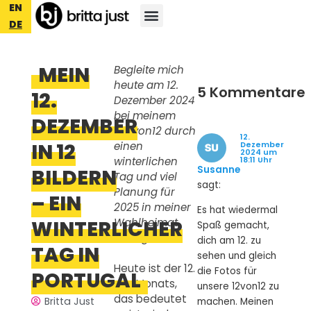
EN
DE
MEIN
Begleite mich
heute am 12.
5 Kommentare
12.
Dezember 2024
bei meinem
DEZEMBER
#12von12 durch
12.
IN 12
einen
Dezember
2024 um
winterlichen
18:11 Uhr
Susanne
BILDERN
Tag und viel
sagt:
Planung für
– EIN
2025 in meiner
Es hat wiedermal
WINTERLICHER
Wahlheimat
Spaß gemacht,
Portugal.
dich am 12. zu
TAG IN
sehen und gleich
Heute ist der 12.
die Fotos für
PORTUGAL
des Monats,
unsere 12von12 zu
das bedeutet
Britta Just
machen. Meinen