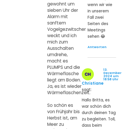
gewohnt um
wenn wir wie
sieben Uhr der
in unserem
Alarm mit
Fall zwei
sanftem
Seiten des
Vogelgezwitscher
Meetings
weckt und ich
sehen 😂
mich zum
Antworten
Ausschalten
umdrehe,
macht es
PLUMPS und die
13.
Wärmeflasche
Dezember
2024 um
liegt am Boden.
18:58 Uhr
Christiane
Ja, es ist wieder
sagt:
Wärmeflaschenzeit.
Hallo Britta, es
So schön es
war schön dich
von Frühjahr bis
durch deinen Tag
Herbst ist, am
zu begleiten. Toll,
Meer zu
dass beim