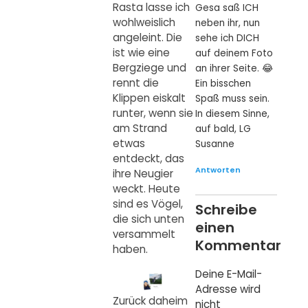
Rasta lasse ich
Gesa saß ICH
wohlweislich
neben ihr, nun
angeleint. Die
sehe ich DICH
ist wie eine
auf deinem Foto
Bergziege und
an ihrer Seite. 😂
rennt die
Ein bisschen
Klippen eiskalt
Spaß muss sein.
runter, wenn sie
In diesem Sinne,
am Strand
auf bald, LG
etwas
Susanne
entdeckt, das
Antworten
ihre Neugier
weckt. Heute
sind es Vögel,
Schreibe
die sich unten
einen
versammelt
Kommentar
haben.
Deine E-Mail-
Adresse wird
Zurück daheim
nicht