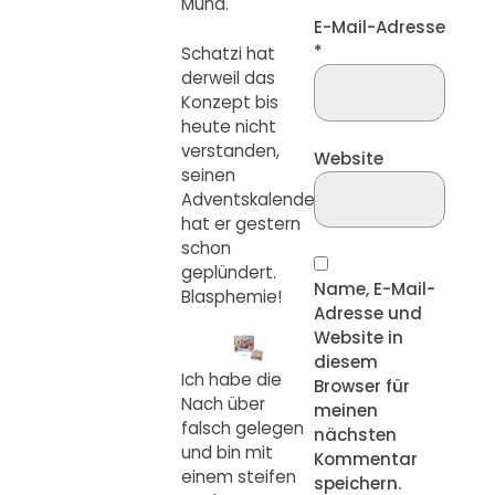
Mund.
E-Mail-Adresse
*
Schatzi hat
derweil das
Konzept bis
heute nicht
verstanden,
Website
seinen
Adventskalender
hat er gestern
schon
geplündert.
Name, E-Mail-
Blasphemie!
Adresse und
Website in
diesem
Ich habe die
Browser für
Nach über
meinen
falsch gelegen
nächsten
und bin mit
Kommentar
einem steifen
speichern.